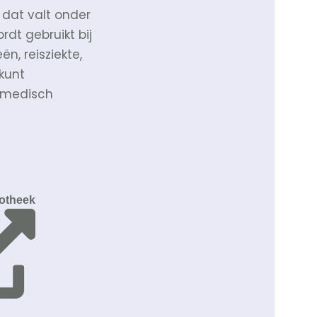
dat valt onder
rdt gebruikt bij
ën, reisziekte,
kunt
 medisch
otheek