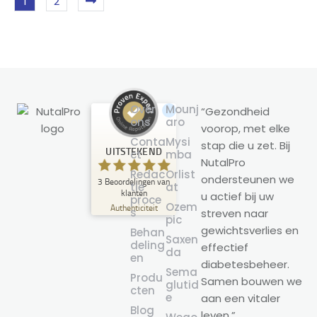
1
2
Over
Mounj
“Gezondheid
ons
aro
voorop, met elke
Klantbeoordelingen en ervaringen
Conta
Mysi
stap die u zet. Bij
voor
UITSTEKEND
ct
mba
NutalPro
NutalPro
Redac
Orlist
ondersteunen we
3
Beoordelingen van
UITSTEKEND
tie
at
%
100
klanten
u actief bij uw
proce
Ozem
Aanbevolen op
Authenticiteit
s
streven naar
ProvenExpert.com
pic
5.00
/
5.00
gewichtsverlies en
Behan
Saxen
deling
effectief
3
da
en
diabetesbeheer.
Beoordelingen op ProvenExpert.com
Sema
Produ
Samen bouwen we
glutid
cten
e
aan een vitaler
Maak nu je eigen zegel
Blog
leven.”