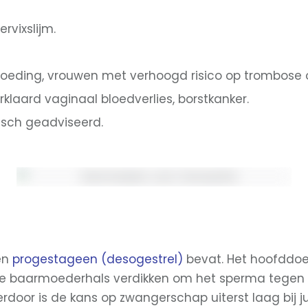
ervixslijm.
tvoeding, vrouwen met verhoogd risico op trombose 
rklaard vaginaal bloedverlies, borstkanker.
isch geadviseerd.
een
progestageen (desogestrel)
bevat. Het hoofddoel
in de baarmoederhals verdikken om het sperma tegen
door is de kans op zwangerschap uiterst laag bij jui