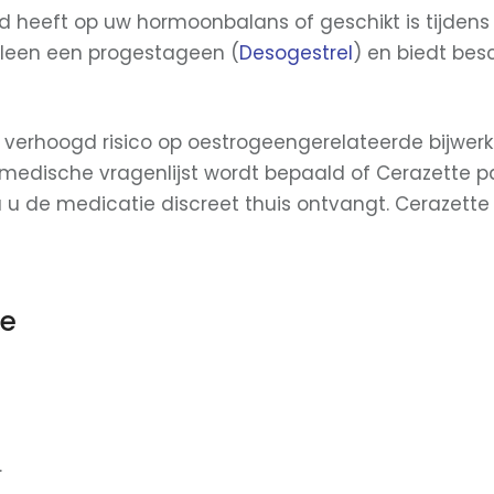
ed heeft op uw hormoonbalans of geschikt is tijden
 alleen een progestageen (
Desogestrel
) en biedt be
t verhoogd risico op oestrogeengerelateerde bijwe
medische vragenlijst wordt bepaald of Cerazette past
 u de medicatie discreet thuis ontvangt. Cerazett
te
.