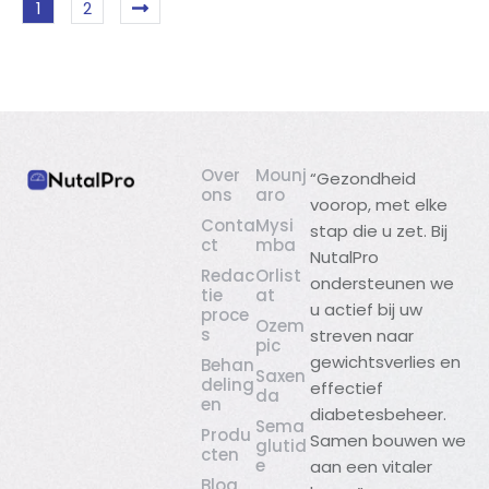
1
2
Over
Mounj
“Gezondheid
ons
aro
voorop, met elke
Conta
Mysi
stap die u zet. Bij
ct
mba
NutalPro
Redac
Orlist
ondersteunen we
tie
at
u actief bij uw
proce
Ozem
s
streven naar
pic
gewichtsverlies en
Behan
Saxen
deling
effectief
da
en
diabetesbeheer.
Sema
Produ
Samen bouwen we
glutid
cten
e
aan een vitaler
Blog