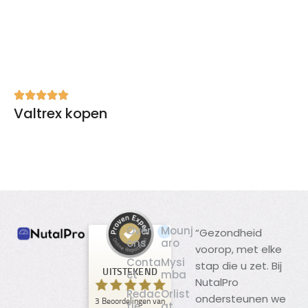
Valtrex kopen
Over
Mounj
“Gezondheid
ons
aro
voorop, met elke
Klantbeoordelingen en ervaringen
Conta
Mysi
stap die u zet. Bij
voor
UITSTEKEND
ct
mba
NutalPro
NutalPro
Redac
Orlist
ondersteunen we
3
Beoordelingen van
UITSTEKEND
tie
at