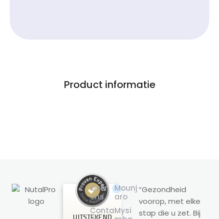
Product informatie
Over
Mounj
“Gezondheid
ons
aro
voorop, met elke
Klantbeoordelingen en ervaringen
Conta
Mysi
stap die u zet. Bij
voor
UITSTEKEND