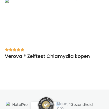
Veroval® Zelftest Chlamydia kopen
Over
Mounj
“Gezondheid
ons
aro