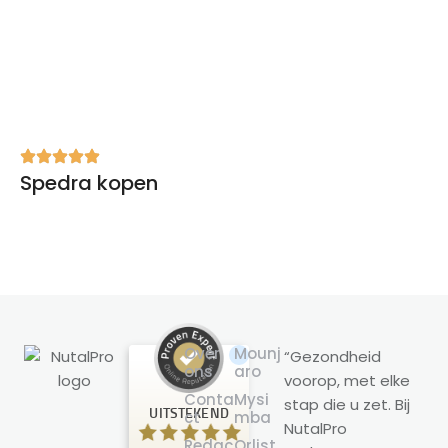
Spedra kopen
Over
Mounj
“Gezondheid
ons
aro
voorop, met elke
Klantbeoordelingen en ervaringen
Conta
Mysi
stap die u zet. Bij
voor
UITSTEKEND
ct
mba
NutalPro
NutalPro
Redac
Orlist