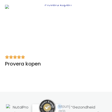
Provera kopen
Over
Mounj
“Gezondheid
ons
aro