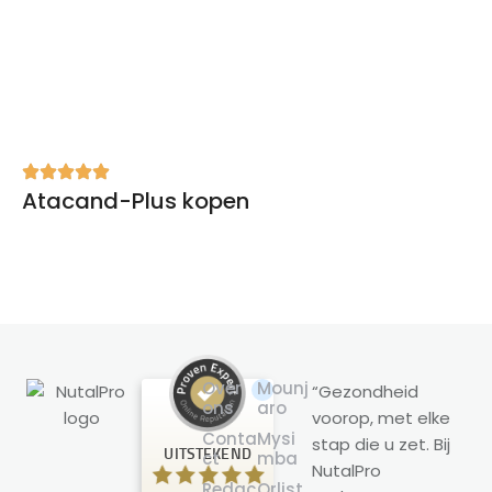
Atacand-Plus kopen
Over
Mounj
“Gezondheid
ons
aro
voorop, met elke
Klantbeoordelingen en ervaringen
Conta
Mysi
stap die u zet. Bij
voor
UITSTEKEND
ct
mba
NutalPro
NutalPro
Redac
Orlist