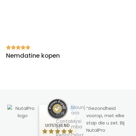
Nemdatine kopen
Over
Mounj
“Gezondheid
ons
aro
voorop, met elke
Klantbeoordelingen en ervaringen
Conta
Mysi
stap die u zet. Bij
voor
UITSTEKEND
ct
mba
NutalPro
NutalPro
Redac
Orlist