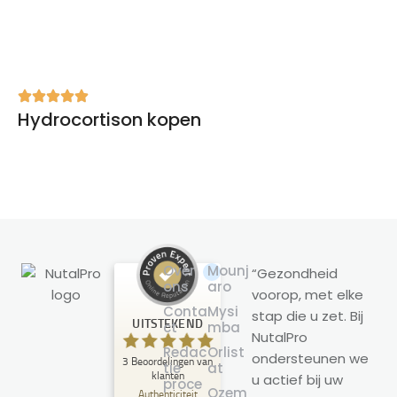
Hydrocortison kopen
Over
Mounj
“Gezondheid
ons
aro
voorop, met elke
Klantbeoordelingen en ervaringen
Conta
Mysi
stap die u zet. Bij
voor
UITSTEKEND
ct
mba
NutalPro
NutalPro
Redac
Orlist
ondersteunen we
3
Beoordelingen van
UITSTEKEND
tie
at
%
100
klanten
u actief bij uw
proce
Ozem
Aanbevolen op
Authenticiteit