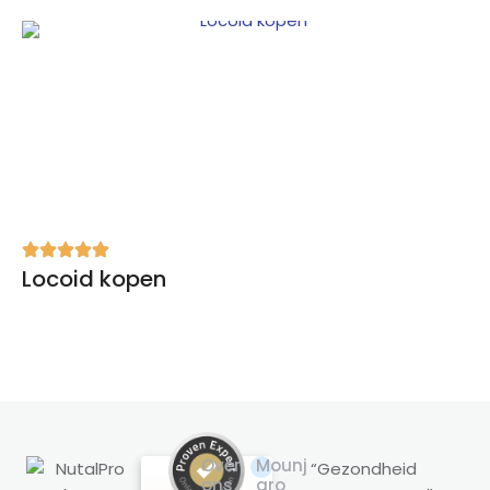
Locoid kopen
Over
Mounj
“Gezondheid
ons
aro