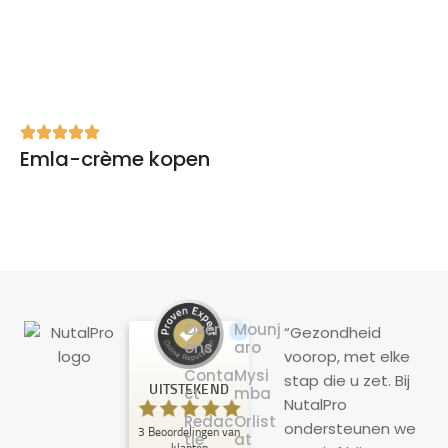
Emla-crème kopen
Over
Mounj
“Gezondheid
ons
aro
voorop, met elke
Klantbeoordelingen en ervaringen
Conta
Mysi
stap die u zet. Bij
voor
UITSTEKEND
ct
mba
NutalPro
NutalPro
Redac
Orlist
ondersteunen we
3
Beoordelingen van
UITSTEKEND
tie
at
%
100
klanten