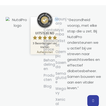
Over
Mounj
“Gezondheid
ons
aro
voorop, met elke
Klantbeoordelingen en ervaringen
Conta
Mysi
stap die u zet. Bij
voor
UITSTEKEND
ct
mba
NutalPro
NutalPro
Redac
Orlist
ondersteunen we
3
Beoordelingen van
UITSTEKEND
tie
at
%
100
klanten
u actief bij uw
proce
Ozem
Aanbevolen op
Authenticiteit
s
streven naar
ProvenExpert.com
pic
5.00
/
5.00
gewichtsverlies en
Behan
Saxen
deling
effectief
3
da
en
diabetesbeheer.
Beoordelingen op ProvenExpert.com
Sema
Produ
Samen bouwen we
glutid
cten
e
aan een vitaler
Maak nu je eigen zegel
Blog
leven.”
Wego
Bekijk profiel
12-03-2025
vy
Xenic
al