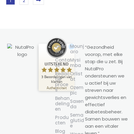
1
2
Over
Mounj
“Gezondheid
ons
aro
voorop, met elke
Klantbeoordelingen en ervaringen
Conta
Mysi
stap die u zet. Bij
voor
UITSTEKEND
ct
mba
NutalPro
NutalPro
Redac
Orlist
ondersteunen we
3
Beoordelingen van
UITSTEKEND
tie
at
%
100
klanten
u actief bij uw
proce
Ozem
Aanbevolen op
Authenticiteit
s
streven naar
ProvenExpert.com
pic
5.00
/
5.00
gewichtsverlies en
Behan
Saxen
deling
effectief
3
da
en
diabetesbeheer.
Beoordelingen op ProvenExpert.com
Sema
Produ
Samen bouwen we
glutid
cten
e
aan een vitaler
Maak nu je eigen zegel
Blog
leven.”