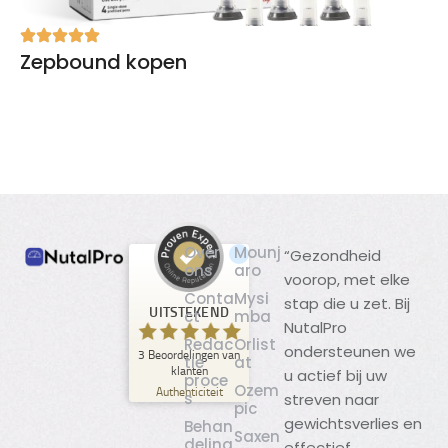
Zepbound kopen
Over
Mounj
“Gezondheid
ons
aro
voorop, met elke
Klantbeoordelingen en ervaringen
Conta
Mysi
stap die u zet. Bij
voor
UITSTEKEND
ct
mba
NutalPro
NutalPro
Redac
Orlist
ondersteunen we
3
Beoordelingen van
UITSTEKEND
tie
at
%
100
klanten
u actief bij uw
proce
Ozem
Aanbevolen op
Authenticiteit
s
streven naar
ProvenExpert.com
pic
5.00
/
5.00
gewichtsverlies en
Behan
Saxen
deling
effectief