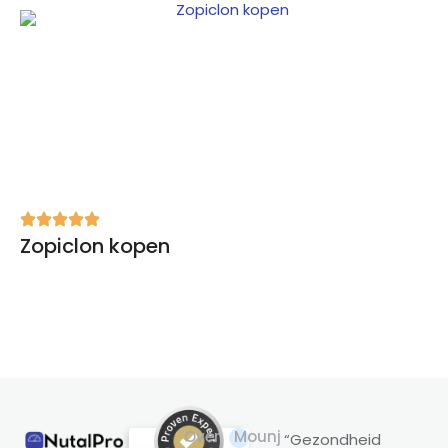
Zopiclon kopen
Over
Mounj
“Gezondheid