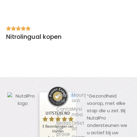
Nitrolingual kopen
Over
Mounj
“Gezondheid
ons
aro
voorop, met elke
Klantbeoordelingen en ervaringen
Conta
Mysi
stap die u zet. Bij
voor
UITSTEKEND
ct
mba
NutalPro
NutalPro
Redac
Orlist
ondersteunen we
3
Beoordelingen van
UITSTEKEND
tie
at
%
100
klanten
u actief bij uw
proce