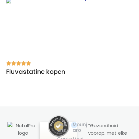
Fluvastatine kopen
Over
Mounj
“Gezondheid
ons
aro
voorop, met elke
Klantbeoordelingen en ervaringen
Conta
Mysi